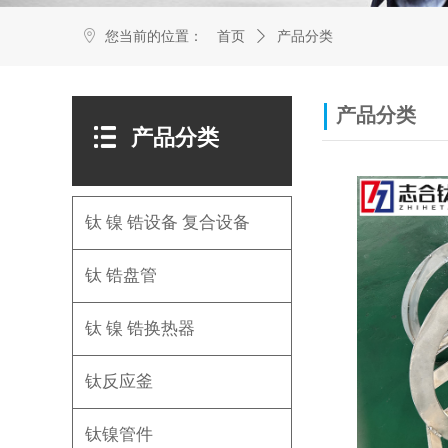
您当前的位置：
首页
ꄲ
产品分类
产品分类
产品分类
钛 镍 锆设备 复合设备
钛 锆盘管
钛 镍 锆换热器
钛反应釜
钛镍管件