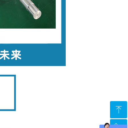
ꁸ
ꂅ
回到顶部