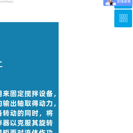
ꀥ
13186373366
微信二维码