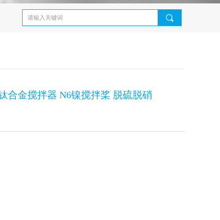
끠
钛合金搅拌器 N6镍搅拌桨 脱硫脱硝