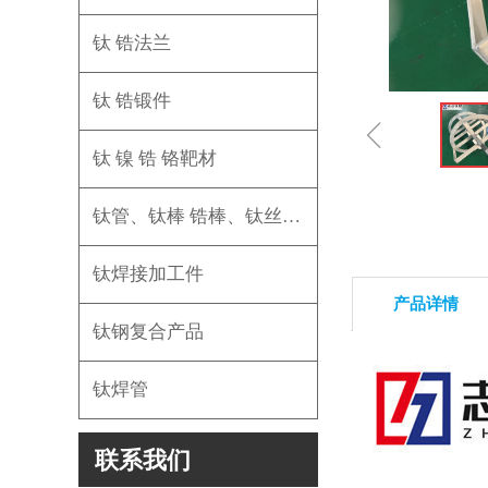
钛 锆法兰
钛 锆锻件
ꁆ
钛 镍 锆 铬靶材
钛管、钛棒 锆棒、钛丝 锆丝、钛板 锆板
钛焊接加工件
产品详情
钛钢复合产品
钛焊管
联系我们