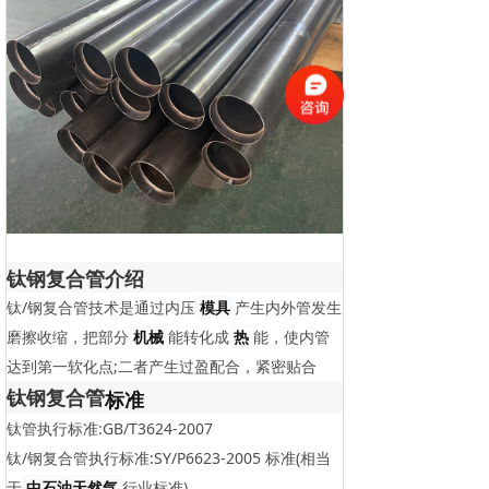
钛钢复合管介绍
钛/钢复合管技术是通过内压
模具
产生内外管发生
磨擦收缩，把部分
机械
能转化成
热
能，使内管
达到第一软化点;二者产生过盈配合，紧密贴合
钛钢复合管
标准
钛管执行标准:GB/T3624-2007
钛/钢复合管执行标准:SY/P6623-2005 标准(相当
于
中石油天然气
行业标准)