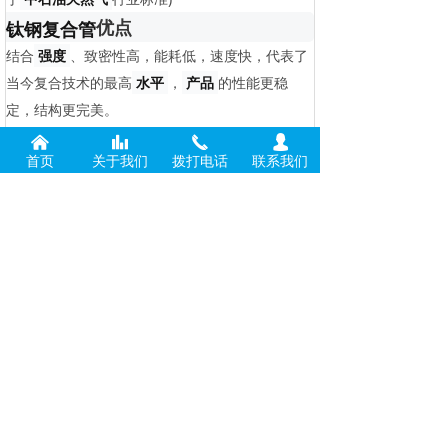
优点
钛钢
复合管
结合
强度
、致密性高，能耗低，速度快，代表了
当今复合技术的最高
水平
，
产品
的性能更稳
定，结构更完美。
낀
뀲
끅
넙
首页
关于我们
拨打电话
联系我们
前一个：
无
ꄴ
后一个：
无
ꄲ
联系我们
电话：
13186373366
邮箱：
2361681530@qq.com
地址：
陕西省宝鸡市高新开发区宝钛路中段